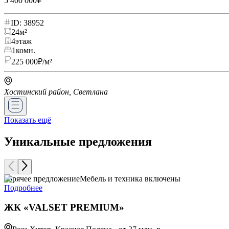
5 400 000
ID: 38952
24
м²
4
этаж
1
комн.
225 000
₽/м²
Хостинский район, Светлана
Показать ещё
Уникальные предложения
Горячее предложение
Мебель и техника включены
Подробнее
ЖК «VALSET PREMIUM»