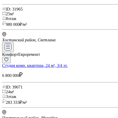
ID: 31965
25
м²
8
этаж
980 000
₽/м²
Хостинский район, Светлана
Комфорт
Евроремонт
Студия комн. квартира, 24 м², 3/4 эт.
6 800 000
ID: 39071
24
м²
3
этаж
283 333
₽/м²
Центральный район, Мамайка