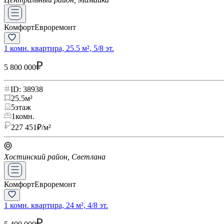
Комфорт
Евроремонт
1 комн. квартира, 25.5 м², 5/8 эт.
5 800 000
ID: 38938
25.5
м²
5
этаж
1
комн.
227 451
₽/м²
Хостинский район, Светлана
Комфорт
Евроремонт
1 комн. квартира, 24 м², 4/8 эт.