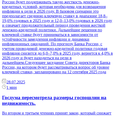
России будет поддерживать такую жесткость денежно-
кредитных условий, которая необходима для возвращения
инфляции к цели в 2026 году. В базовом сценарии это
предполагает среднюю ключевую ставку в диапазоне 18,8–
19,6% годовых в 2025 году и 12,0–13,0% годовых в 2026 году
и означает продолжительный период проведения жесткой
денежно-кредитной политики. Дальнейшие решения по
ключевой ставке будут приниматься в зависимости от
устойчивости замедления инфляции и динамики
инфляционных ожиданий. По прогнозу Банка России, с
учетом проводимой денежно-кредитной политики годовая
инфляция снизится до 6,0–7,0% в 2025 году, вернется к 4,0% в
2026 году и будет находиться на цели в
дальнейшем.Следующее заседание Совета директоров Банка
России, на котором будет рассматриваться вопрос об уровне
ключевой ставки, запланировано на 12 сентября 2025 года
28.07.2025
1 мин
Госдума пересмотрела размеры госпошлин на
недвижимость.
Во втором и третьем чтениях принят закон, который снижает