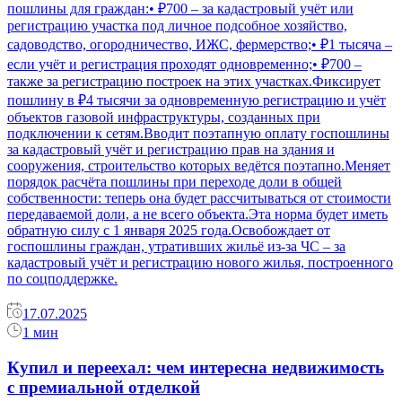
пошлины для граждан:• ₽700 – за кадастровый учёт или
регистрацию участка под личное подсобное хозяйство,
садоводство, огородничество, ИЖС, фермерство;• ₽1 тысяча –
если учёт и регистрация проходят одновременно;• ₽700 –
также за регистрацию построек на этих участках.Фиксирует
пошлину в ₽4 тысячи за одновременную регистрацию и учёт
объектов газовой инфраструктуры, созданных при
подключении к сетям.Вводит поэтапную оплату госпошлины
за кадастровый учёт и регистрацию прав на здания и
сооружения, строительство которых ведётся поэтапно.Меняет
порядок расчёта пошлины при переходе доли в общей
собственности: теперь она будет рассчитываться от стоимости
передаваемой доли, а не всего объекта.Эта норма будет иметь
обратную силу с 1 января 2025 года.Освобождает от
госпошлины граждан, утративших жильё из-за ЧС – за
кадастровый учёт и регистрацию нового жилья, построенного
по соцподдержке.
17.07.2025
1 мин
Купил и переехал: чем интересна недвижимость
с премиальной отделкой