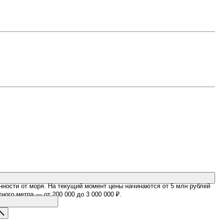
4
2
Ц
ённости от моря. На текущий момент цены начинаются от 5 млн рублей
ого метра — от 200 000 до 3 000 000 ₽.
 в: