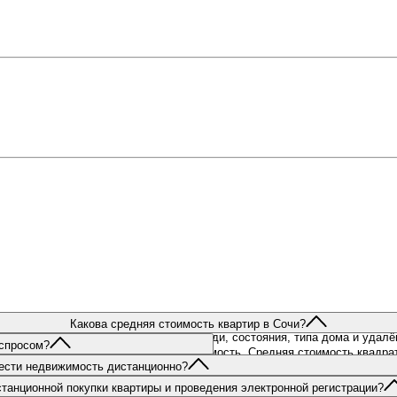
Какова средняя стоимость квартир в Сочи?
т от расположения объекта, его площади, состояния, типа дома и удал
 спросом?
 100 млн рублей за элитную недвижимость. Средняя стоимость квадратн
ности:
ести недвижимость дистанционно?
ионному приобретению недвижимости, в частности мы оказываем помощь
рта и свежего горного воздуха
танционной покупки квартиры и проведения электронной регистрации?
 и размеренной жизни