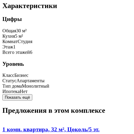
Характеристики
Цифры
Общая
30
м²
Кухня
5
м²
Комнат
Студия
Этаж
1
Всего этажей
6
Уровень
Класс
Бизнес
Статус
Апартаменты
Тип дома
Монолитный
Ипотека
Нет
Показать ещё
Предложения в этом комплексе
1 комн. квартира, 32 м², Цоколь/5 эт.