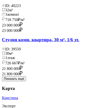
ID: 40223
32
м²
1
комнат
718 750
₽/м²
23 000 000
23 000 000
Студия комн. квартира, 30 м², 1/6 эт.
ID: 39559
30
м²
1
этаж
726 667
₽/м²
21 800 000
21 800 000
Показать ещё
Карта
Кристина
Эксперт