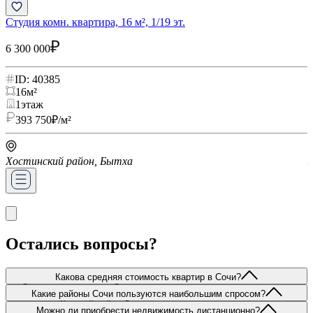
Студия комн. квартира, 16 м², 1/19 эт.
С
6 300 000
6
ID: 40385
16
м²
1
этаж
393 750
₽/м²
Хостинский район, Бытха
Х
Остались вопросы?
Какова средняя стоимость квартир в Сочи?
Стоимость квартир в Сочи варьируется в широком диапазоне и
Какие районы Сочи пользуются наибольшим спросом?
зависит от расположения объекта, его площади, состояния, типа
Каждый район Сочи имеет свои особенности:
дома и удалённости от моря. На текущий момент цены начинаются
Можно ли приобрести недвижимость дистанционно?