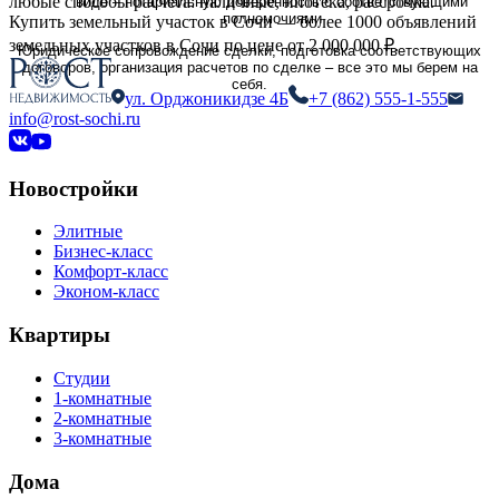
любые способы расчёта: наличные, ипотека, рассрочка.
виде – нотариальную доверенность с соответствующими
полномочиями
Купить земельный участок в Сочи — более 1000 объявлений
земельных участков в Сочи по цене от 2 000 000 ₽.
Юридическое сопровождение сделки, подготовка соответствующих
договоров, организация расчетов по сделке – все это мы берем на
себя.
ул. Орджоникидзе 4Б
+7 (862) 555-1-555
info@rost-sochi.ru
Новостройки
Элитные
Бизнес-класс
Комфорт-класс
Эконом-класс
Квартиры
Студии
1-комнатные
2-комнатные
3-комнатные
Дома