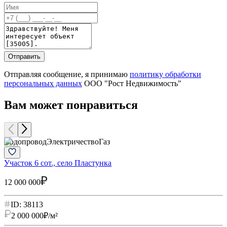
Отправить
Отправляя сообщение, я принимаю
политику обработки
персональных данных
ООО "Рост Недвижимость"
Вам может понравиться
Водопровод
Электричество
Газ
Участок 6 сот., село Пластунка
У
12 000 000
1
ID: 38113
2 000 000
₽/м²