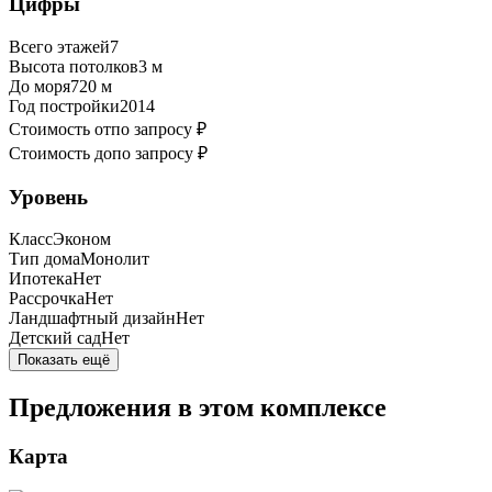
Цифры
Всего этажей
7
Высота потолков
3
м
До моря
720
м
Год постройки
2014
Стоимость от
по запросу ₽
Стоимость до
по запросу ₽
Уровень
Класс
Эконом
Тип дома
Монолит
Ипотека
Нет
Рассрочка
Нет
Ландшафтный дизайн
Нет
Детский сад
Нет
Показать ещё
Предложения в этом комплексе
Карта