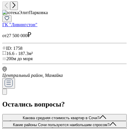
Ипотека
Элит
Парковка
ГК "Ливингстон"
от
27 500 000
о
ID: 1758
16.6 - 187.3
м²
200
м до моря
Центральный район, Мамайка
Остались вопросы?
Какова средняя стоимость квартир в Сочи?
Стоимость квартир в Сочи варьируется в широком диапазоне и
Какие районы Сочи пользуются наибольшим спросом?
зависит от расположения объекта, его площади, состояния, типа