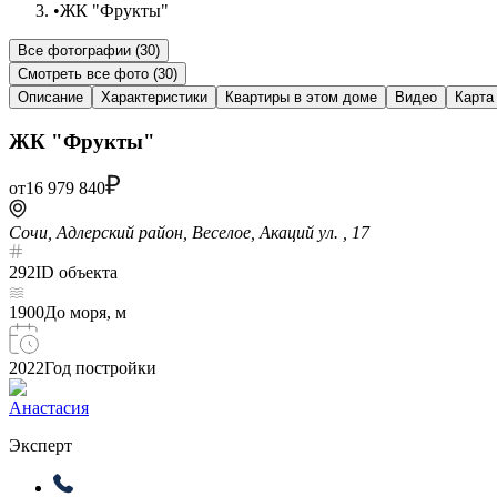
•
ЖК "Фрукты"
Все фотографии (
30
)
Смотреть все фото (
30
)
Описание
Характеристики
Квартиры в этом доме
Видео
Карта
ЖК "Фрукты"
от
16 979 840
Сочи, Адлерский район, Веселое, Акаций ул. , 17
292
ID объекта
1900
До моря, м
2022
Год постройки
Анастасия
Эксперт