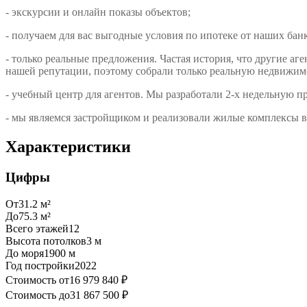
- экскурсии и онлайн показы объектов;
- получаем для вас выгодные условия по ипотеке от наших бан
- только реальные предложения. Частая история, что другие 
нашей репутации, поэтому собрали только реальную недвижим
- учебный центр для агентов. Мы разработали 2-х недельную п
- мы являемся застройщиком и реализовали жилые комплексы в 
Характеристики
Цифры
От
31.2
м²
До
75.3
м²
Всего этажей
12
Высота потолков
3
м
До моря
1900
м
Год постройки
2022
Стоимость от
16 979 840 ₽
Стоимость до
31 867 500 ₽