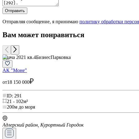
Отправить
Отправляя сообщение, я принимаю
политику обработки персо
Вам может понравиться
Сдача 2021 кв.4
Бизнес
Парковка
АК "Моне"
от
18 150 000
ID: 291
21 - 102
м²
200
м до моря
Адлерский район, Курортный Городок