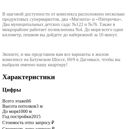
В шаговой доступности от комплекса расположено несколько
продуктовых супермаркетов, два «Магнита» и «Пятерочка».
Два муниципальных детских сада: №122 и №76. Также в
микрорайоне работает поликлиника №4. До моря всего один
километр, пешком вы дойдете до набережной за 10 минут.
Звоните, и мы представим вам все варианты в жилом
комплексе на Батумском Шоссе, 69/9 в Дагомысе, чтобы вы
выбрали именно вашу квартиру!
Характеристики
Цифры
Всего этажей
6
Высота потолков
3
м
До моря
1000
м
Год постройки
2015
Стоимость от
по запросу ₽
Стоимость до
по запросу ₽