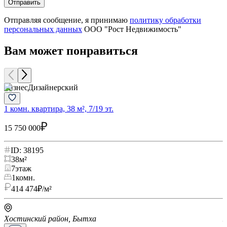
Отправить
Отправляя сообщение, я принимаю
политику обработки
персональных данных
ООО "Рост Недвижимость"
Вам может понравиться
Бизнес
Дизайнерский
Б
1 комн. квартира, 38 м², 7/19 эт.
1
15 750 000
1
ID: 38195
38
м²
7
этаж
1
комн.
414 474
₽/м²
Хостинский район, Бытха
Х