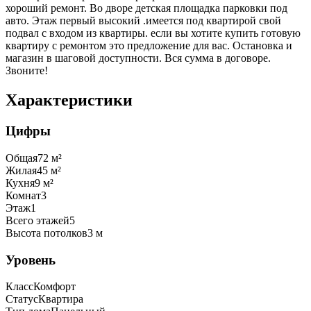
хороший ремонт. Во дворе детская площадка парковки под
авто. Этаж первый высокий .имеется под квартирой свой
подвал с входом из квартиры. если вы хотите купить готовую
квартиру с ремонтом это предложение для вас. Остановка и
магазин в шаговой доступности. Вся сумма в договоре.
Звоните!
Характеристики
Цифры
Общая
72
м²
Жилая
45
м²
Кухня
9
м²
Комнат
3
Этаж
1
Всего этажей
5
Высота потолков
3
м
Уровень
Класс
Комфорт
Статус
Квартира