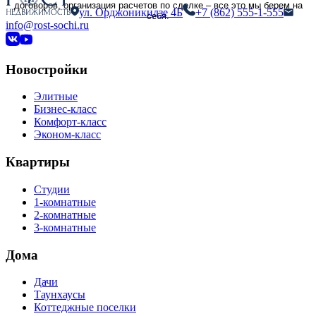
договоров, организация расчетов по сделке – все это мы берем на
ул. Орджоникидзе 4Б
+7 (862) 555-1-555
себя.
info@rost-sochi.ru
Новостройки
Элитные
Бизнес-класс
Комфорт-класс
Эконом-класс
Квартиры
Студии
1-комнатные
2-комнатные
3-комнатные
Дома
Дачи
Таунхаусы
Коттеджные поселки