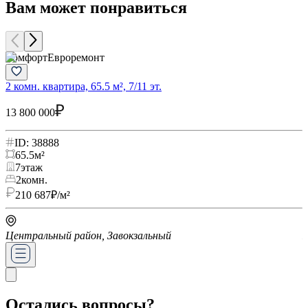
Вам может понравиться
Комфорт
Евроремонт
2 комн. квартира, 65.5 м², 7/11 эт.
1
13 800 000
1
ID: 38888
65.5
м²
7
этаж
2
комн.
210 687
₽/м²
Центральный район, Завокзальный
Остались вопросы?