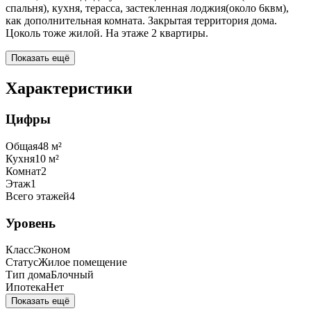
спальня), кухня, терасса, застекленная лоджия(около 6квм),
как дополнительная комната. Закрытая территория дома.
Цоколь тоже жилой. На этаже 2 квартиры.
Показать ещё
Характеристики
Цифры
Общая
48
м²
Кухня
10
м²
Комнат
2
Этаж
1
Всего этажей
4
Уровень
Класс
Эконом
Статус
Жилое помещение
Тип дома
Блочный
Ипотека
Нет
Показать ещё