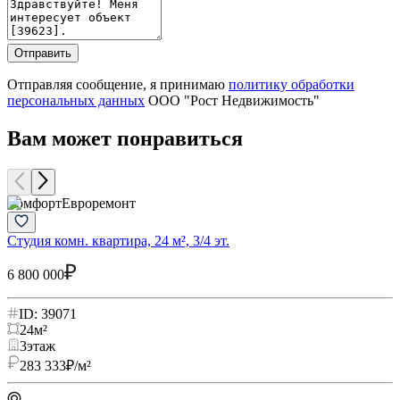
Отправить
Отправляя сообщение, я принимаю
политику обработки
персональных данных
ООО "Рост Недвижимость"
Вам может понравиться
Комфорт
Евроремонт
Студия комн. квартира, 24 м², 3/4 эт.
С
6 800 000
6
ID: 39071
24
м²
3
этаж
283 333
₽/м²