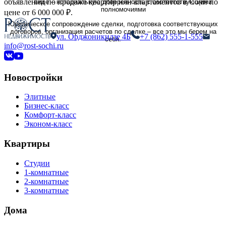
объявлений по продаже квартир или апартаментов в Сочи по
виде – нотариальную доверенность с соответствующими
полномочиями
цене от 6 000 000 ₽.
Юридическое сопровождение сделки, подготовка соответствующих
договоров, организация расчетов по сделке – все это мы берем на
ул. Орджоникидзе 4Б
+7 (862) 555-1-555
себя.
info@rost-sochi.ru
Новостройки
Элитные
Бизнес-класс
Комфорт-класс
Эконом-класс
Квартиры
Студии
1-комнатные
2-комнатные
3-комнатные
Дома