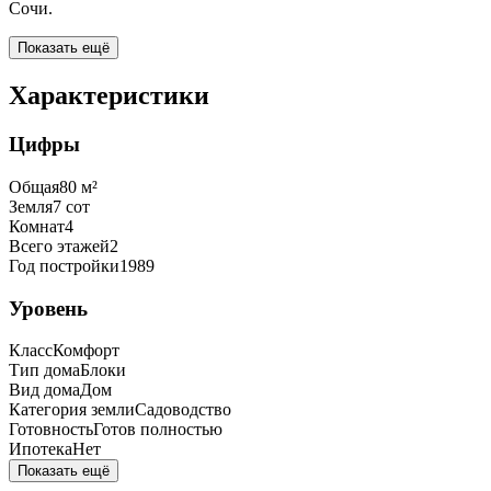
Сочи.
Показать ещё
Характеристики
Цифры
Общая
80
м²
Земля
7
сот
Комнат
4
Всего этажей
2
Год постройки
1989
Уровень
Класс
Комфорт
Тип дома
Блоки
Вид дома
Дом
Категория земли
Садоводство
Готовность
Готов полностью
Ипотека
Нет
Показать ещё