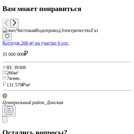
Вам может понравиться
Бизнес
Чистовая
Водопровод
Электричество
Газ
Коттедж 266 м² на участке 6 сот.
Д
35 000 000
3
ID: 39308
266
м²
7
комн.
131 579
₽/м²
Центральный район, Донская
Ц
Остались вопросы?