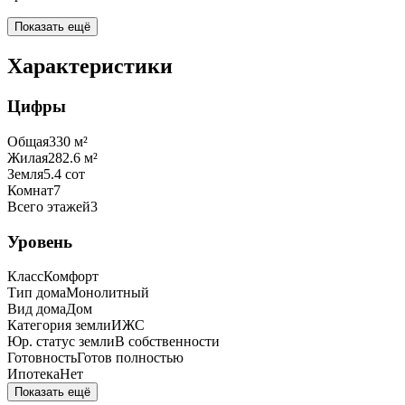
Показать ещё
Характеристики
Цифры
Общая
330
м²
Жилая
282.6
м²
Земля
5.4
сот
Комнат
7
Всего этажей
3
Уровень
Класс
Комфорт
Тип дома
Монолитный
Вид дома
Дом
Категория земли
ИЖС
Юр. статус земли
В собственности
Готовность
Готов полностью
Ипотека
Нет
Показать ещё