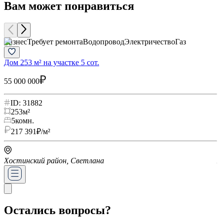
Вам может понравиться
Бизнес
Требует ремонта
Водопровод
Электричество
Газ
Б
Дом 253 м² на участке 5 сот.
К
55 000 000
5
ID: 31882
253
м²
5
комн.
217 391
₽/м²
Хостинский район, Светлана
Х
Остались вопросы?