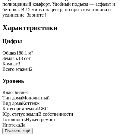
полноценный комфорт. Удобный подъезд — асфальт и
бетонка. В 15 минутах центр, но при этом тишина и
уединение. Звоните !
Характеристики
Цифры
Общая
188.1
м²
Земля
5.13
сот
Комнат
3
Всего этажей
2
Уровень
Класс
Бизнес
Тип дома
Монолитный
Вид дома
Коттедж
Категория земли
ИЖС
Юр. статус земли
В собственности
Готовность
Нужен ремонт
Ипотека
Да
Показать ещё