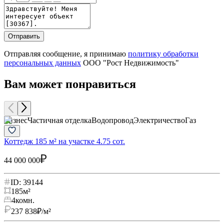
Отправить
Отправляя сообщение, я принимаю
политику обработки
персональных данных
ООО "Рост Недвижимость"
Вам может понравиться
Бизнес
Частичная отделка
Водопровод
Электричество
Газ
Б
Коттедж 185 м² на участке 4.75 сот.
Д
44 000 000
5
ID: 39144
185
м²
4
комн.
237 838
₽/м²