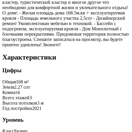
кластер, туристический кластер и многое другое что
необходимо для комфортной жизни и увлекательного отдыха!
О доме: - Жилая площадь дома 168.5м.кв + эксплуатируемая
кровля - Площадь земельного участка 2,5сот - Дизайнерский
ремонт Укомплектован мебелью и техникой. - Бассейн с
подогревом, эксплуатируемая кровля - Дом Монолитный с
блочными перекрытиями. Придомовая территория полностью
благоустроена. Спешите записаться на просмотр, вы будете
приятно удивлены! Звоните!
Характеристики
Цифры
Общая
168
м²
Земля
2.27
сот
Комнат
4
Всего этажей
3
Высота потолков
3
м
Год постройки
2021
Уровень
Класс
Бизнес