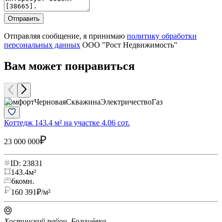
Отправить
Отправляя сообщение, я принимаю
политику обработки
персональных данных
ООО "Рост Недвижимость"
Вам может понравиться
Комфорт
Черновая
Скважина
Электричество
Газ
Б
Коттедж 143.4 м² на участке 4.06 сот.
Д
23 000 000
2
ID: 23831
143.4
м²
6
комн.
160 391
₽/м²
Хостинский район, Богушёвка
Х